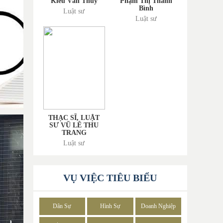
Kiều Văn Thùy
Phạm Thị Thanh
Bình
Luật sư
Luật sư
THẠC SĨ, LUẬT
SƯ VŨ LÊ THU
TRANG
Luật sư
VỤ VIỆC TIÊU BIỂU
Dân Sự
Hình Sự
Doanh Nghiệp