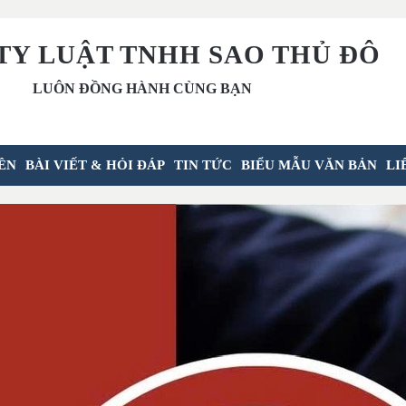
TY LUẬT TNHH SAO THỦ ĐÔ
LUÔN ĐỒNG HÀNH CÙNG BẠN
ÊN
BÀI VIẾT & HỎI ĐÁP
TIN TỨC
BIỂU MẪU VĂN BẢN
LI