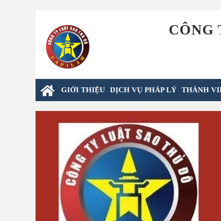
CÔNG 
GIỚI THIỆU
DỊCH VỤ PHÁP LÝ
THÀNH VI