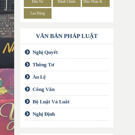
Đầu Tư
Hành Chính
Hôn Nhân & Gia Đình
Lao Động
VĂN BẢN PHÁP LUẬT
Nghị Quyết
Thông Tư
Án Lệ
Công Văn
Bộ Luật Và Luât
Nghị Định