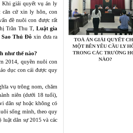
 Khi giải quyết vụ án ly
: căn cứ xin ly hôn, con
vấn đề nuôi con được rất
hị Trần Thu T,
Luật gia
H Sao Thủ Đô
xin đưa ra
TOÀ ÁN GIẢI QUYẾT C
MỘT BÊN YÊU CẦU LY H
TRONG CÁC TRƯỜNG H
nh như thế nào?
NÀO?
ăm 2014, quyền nuôi con
iáo dục con cái được quy
nghĩa vụ trông nom, chăm
ành niên (dưới 18 tuổi),
vi dân sự hoặc không có
nuôi sống mình, theo quy
 luật dân sự 2015 và các