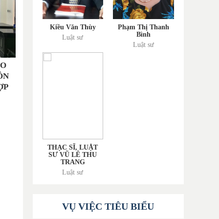
Kiều Văn Thùy
Phạm Thị Thanh
Bình
Luật sư
Luật sư
HO
ÔN
ỢP
THẠC SĨ, LUẬT
SƯ VŨ LÊ THU
TRANG
Luật sư
VỤ VIỆC TIÊU BIỂU