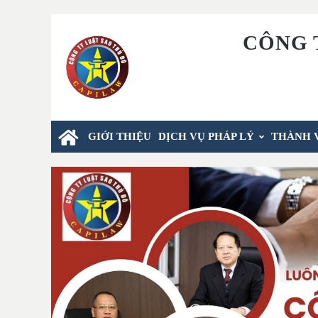
CÔNG 
GIỚI THIỆU
DỊCH VỤ PHÁP LÝ
THÀNH 