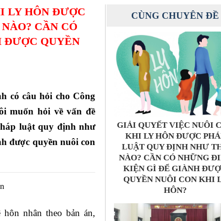
HI LY HÔN ĐƯỢC
CÙNG CHUYÊN ĐỀ
 NÀO? CẦN CÓ
H ĐƯỢC QUYỀN
nh có câu hỏi cho Công
ôi muốn hỏi về vấn đề
GIẢI QUYẾT VIỆC NUÔI 
 pháp luật quy định như
KHI LY HÔN ĐƯỢC PHÁ
ành được quyền nuôi con
LUẬT QUY ĐỊNH NHƯ T
NÀO? CẦN CÓ NHỮNG Đ
KIỆN GÌ ĐỂ GIÀNH ĐƯ
QUYỀN NUÔI CON KHI 
HÔN?
 hôn nhân theo bản án,