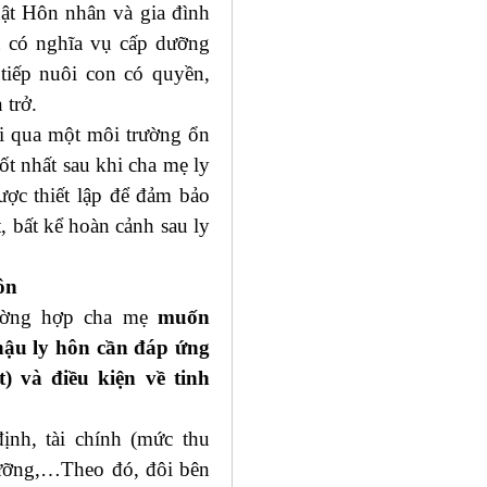
ật Hôn nhân và gia đình
n có nghĩa vụ cấp dưỡng
tiếp nuôi con có quyền,
 trở.
i qua một môi trường ổn
t nhất sau khi cha mẹ ly
ợc thiết lập để đảm bảo
, bất kể hoàn cảnh sau ly
ôn
ường hợp cha mẹ
muốn
 hậu ly hôn cần đáp ứng
t) và điều kiện về tinh
ịnh, tài chính (mức thu
 dưỡng,…Theo đó, đôi bên