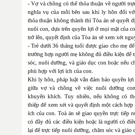
- Vợ và chồng có thể thỏa thuận về người trự
nghĩa vụ của mỗi bên sau khi ly hôn đối vớ
thỏa thuận không thành thì Tòa án sẽ quyết đị
nuôi con, dựa trên quyền lợi ở mọi mặt của c
trở lên, quyết định của Tòa án sẽ xem xét ng
- Trẻ dưới 36 tháng tuổi được giao cho mẹ để 
trường hợp người mẹ không đủ điều kiện để t
sóc, nuôi dưỡng, và giáo dục con hoặc nếu c
phù hợp với lợi ích của con.
Khi ly hôn, pháp luật vẫn đảm bảo quyền lợi 
giữa vợ và chồng về việc nuôi dưỡng co
khuyến khích. Tuy nhiên, nếu không có th
thiệp để xem xét và quyết định một cách hợp l
ích của con. Toà án sẽ giao quyền trực tiếp 
có đầy đủ các điều kiện hoặc là người có điề
lại để trực tiếp nuôi dưỡng, chăm sóc và giáo 