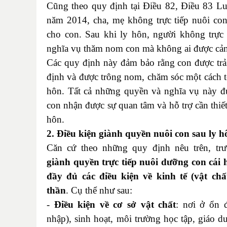
Cũng theo quy định tại Điều 82, Điều 83 Lu
năm 2014, cha, mẹ không trực tiếp nuôi co
cho con. Sau khi ly hôn, người không trực 
nghĩa vụ thăm nom con mà không ai được cản
Các quy định này đảm bảo rằng con được trả
định và được trông nom, chăm sóc một cách tố
hôn. Tất cả những quyền và nghĩa vụ này đư
con nhận được sự quan tâm và hỗ trợ cần thiết
hôn.
2. Điều kiện giành quyền nuôi con sau ly h
Căn cứ theo những quy định nêu trên, tr
giành quyền trực tiếp nuôi dưỡng con cái
đầy đủ các điều kiện về kinh tế (vật chấ
thần
.
Cụ thể như sau:
-
Điều kiện về cơ sở vật chất
:
nơi ở ổn đ
nhập), sinh hoạt, môi trường học tập, giáo