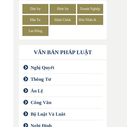
Dân Sự
Hình Sự
Doanh Nghiệp
Đầu Tư
Hành Chính
Hôn Nhân & Gia Đình
Lao Động
VĂN BẢN PHÁP LUẬT
Nghị Quyết
Thông Tư
Án Lệ
Công Văn
Bộ Luật Và Luât
Nghị Định