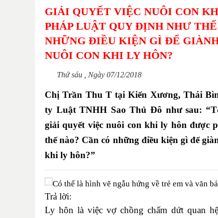
GIẢI QUYẾT VIỆC NUÔI CON K
PHÁP LUẬT QUY ĐỊNH NHƯ THẾ
NHỮNG ĐIỀU KIỆN GÌ ĐỂ GIÀN
NUÔI CON KHI LY HÔN?
Thứ sáu , Ngày 07/12/2018
Chị Trần Thu T tại Kiến Xương, Thái Bì
ty Luật TNHH Sao Thủ Đô như sau:
“T
giải quyết việc nuôi con khi ly hôn được
thế nào? Cần có những điều kiện gì để gi
khi ly hôn?”
Trả lời:
Ly hôn là việc vợ chồng chấm dứt quan hệ