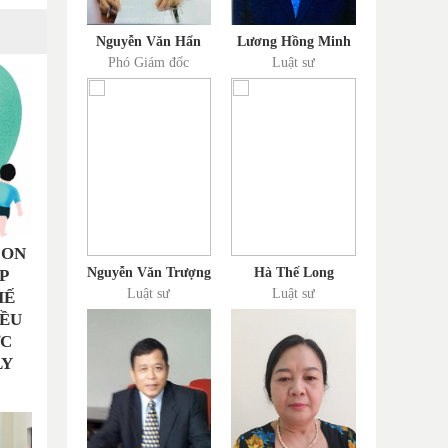
Nguyễn Văn Hẩn
Lương Hồng Minh
Phó Giám đốc
Luật sư
CON
Nguyễn Văn Trượng
Hà Thế Long
P
Luật sư
Luật sư
HẾ
IỀU
ỢC
LY