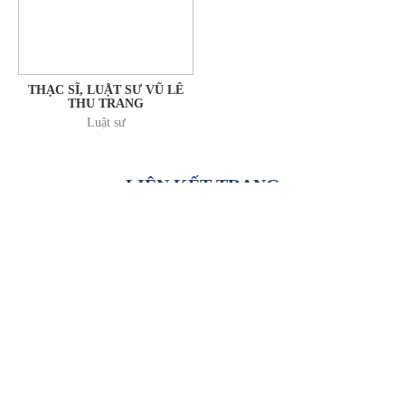
THẠC SĨ, LUẬT SƯ VŨ LÊ
THU TRANG
Luật sư
LIÊN KẾT TRANG
HN & GĐ
DÂN SỰ
Ly Hôn
Tư Vấn Đòi Nợ
Khởi Kiện
Tranh Chấp Đất Đai
Đăng Ký Kết Hôn
Khởi Kiện Vụ Án Dân Sự
Nuôi Con
Sở Hữu Trí Tuệ
Tài Sản
Tranh Chấp Hợp Đồng