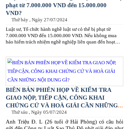
phạt từ 7.000.000 VND đến 15.000.000
VND?
Thứ bảy , Ngày 27/07/2024
Luật sư, Tổ chức hành nghề luật sư có thể bị phạt từ
7.000.000 VND đến 15.000.000 VND. Nếu không mua
báo hiểm trách nhiệm nghề nghiệp liên quan đến hoạt
đồng tư vấn pháp luật?
BIÊN BẢN PHIÊN HỌP VỀ KIỂM TRA
GIAO NỘP, TIẾP CẬN, CÔNG KHAI
CHỨNG CỨ VÀ HOÀ GIẢI CẦN NHỮNG
Thứ sáu , Ngày 05/07/2024
NỘI DUNG GÌ?
Anh Triệu Đ. L (26 tuổi ở Hải Phòng) có câu hỏi
gửi đến Công ty Luật Sao Thủ Đô nhờ giải đáp như