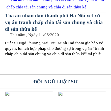
chất từng HSVA mà người dân nên chọn cách thức
khởi kiện cho phù hợp.
Tòa án nhân dân thành phố Hà Nội xét xử
vụ án tranh chấp chia tài sản chung và chia
di sản thừa kế
Thứ năm , Ngày 11/06/2020
Luật sư Ngô Phương Mai, Bùi Minh Đại tham gia bảo vệ
quyền, lợi ích hợp pháp cho đương sự trong vụ án “tranh
chấp chia tài sản chung và chia di sản thừa kế" tại phiên
toà phúc thẩm TAND TP. Hà Nội.
ĐỘI NGŨ LUẬT SƯ