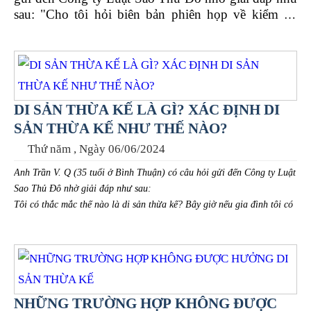
sau:
"
C
ho tôi hỏi biên bản phiên họp về kiểm tra
giao nộp, tiếp cận, công khai chứng cứ và hòa giải
cần những nội dung gì?
N
ếu không liệt kê hay
không liệt kê đủ các chứng cứ được nêu ra trong
phiên họp thì có là vi phạm pháp luật không?"
DI SẢN THỪA KẾ LÀ GÌ? XÁC ĐỊNH DI
SẢN THỪA KẾ NHƯ THẾ NÀO?
Thứ năm , Ngày 06/06/2024
Anh Trần V. Q (35 tuổi ở Bình Thuận) có câu hỏi gửi đến Công ty Luật
Sao Thủ Đô nhờ giải đáp như sau:
Tôi có thắc mắc thế nào là di sản thừa kế? Bây giờ nếu gia đình tôi có
tranh chấp về phân chia di sản thừa kế thì cách xác định di sản thừa kế
như thế nào? Mong được giải đáp.
NHỮNG TRƯỜNG HỢP KHÔNG ĐƯỢC