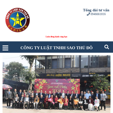
Tổng đài tư vấn
0946661816
CÔNG TY LUẬT TNHH SAO THỦ ĐÔ