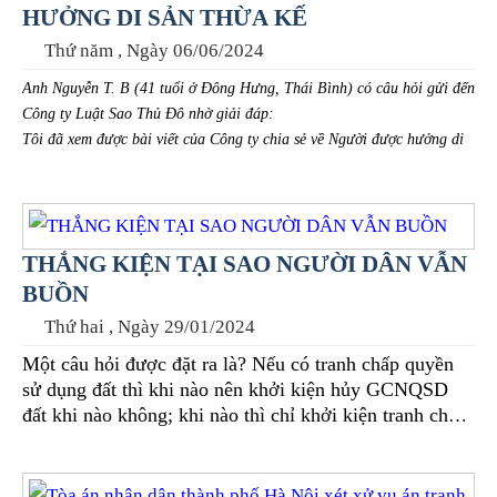
HƯỞNG DI SẢN THỪA KẾ
Thứ năm , Ngày 06/06/2024
Anh Nguyễn T. B (41 tuổi ở Đông Hưng, Thái Bình) có câu hỏi gửi đến
Công ty Luật Sao Thủ Đô nhờ giải đáp:
Tôi đã xem được bài viết của Công ty chia sẻ về Người được hưởng di
sản thừa kế theo pháp luật. Vậy cho tôi hỏi Những trường hợp nào
không được quyền hưởng di sản thừa kế?
THẮNG KIỆN TẠI SAO NGƯỜI DÂN VẪN
BUỒN
Thứ hai , Ngày 29/01/2024
Một câu hỏi được đặt ra là? Nếu có tranh chấp quyền
sử dụng đất thì khi nào nên khởi kiện hủy GCNQSD
đất khi nào không; khi nào thì chỉ khởi kiện tranh chấp
quyền sử dụng đất; và khi nào thì khởi kiện cả 2 vấn
đều nêu trên? Để tra lời cho các câu hỏi này thì LS Bùi
Minh Đại có quan điểm tuy vào từng nội dung, tính