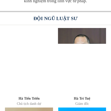
kinh nghiệm trong lĩnh vực tư pháp.
Lĩnh vực hoạt động:
Các hiệp hội: Thành viên của Đoàn luật sư Hà Nội
ĐỘI NGŨ LUẬT SƯ
(Việt Nam)
Hà Tiến Triển
Hà Trí Tuệ
Chủ tịch danh dự
Giám đốc