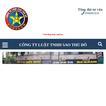
Tổng đài tư vấn
0946661816
CÔNG TY LUẬT TNHH SAO THỦ ĐÔ