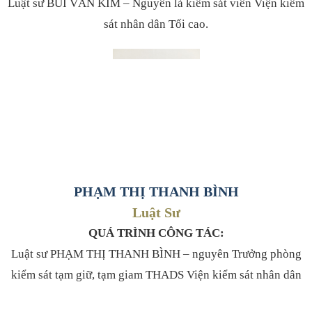
Luật sư BÙI VĂN KIM – Nguyên là kiểm sát viên Viện kiểm
sát nhân dân Tối cao.
PHẠM THỊ THANH BÌNH
Luật Sư
QUÁ TRÌNH CÔNG TÁC:
Luật sư PHẠM THỊ THANH BÌNH – nguyên Trưởng phòng
kiểm sát tạm giữ, tạm giam THADS Viện kiểm sát nhân dân
tỉnh Thái Bình; nguyên Kiểm tra viên cao cấp Vụ kiểm sát