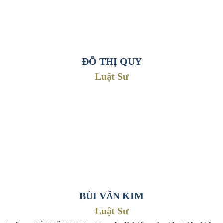
- Từ năm 1994 - 08/2000: Thư ký Toà án nhân dân huyện Vũ
Thư, tỉnh Thái Bình;
- Từ tháng 09/2000 - 05/2005: Thẩm phán Toà án nhân dân
huyện Vũ Thư, tỉnh Thái Bình;
ĐỖ THỊ QUY
- Từ tháng 06/2005 - 11/2014: Thẩm phán sơ cấp Toà án
Luật Sư
nhân dân Thành phố Thái Bình, tỉnh Thái Bình;
- Từ tháng 12/2014 - 02/2018: Phó Chánh án Toà án nhân
dân Thành phố Thái Bình, tỉnh Thái Bình;
- Từ tháng 03/2018 -12/2023: Thẩm phán trung cấp, Phó
Chánh án Toà án nhân dân Thành phố Thái Bình
BÙI VĂN KIM
Luật Sư