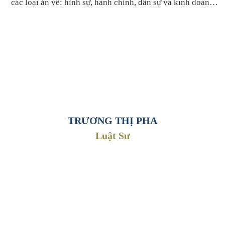
các loại án về: hình sự, hành chính, dân sự và kinh doanh
thương mại... Trước khi tham gia hành nghề luật sư, Luật sư
- Thẩm phán Tòa án nhân dân TP. Hải Phòng;
Liên đã tham gia công tác trong ngành tòa án tại nhiều cấp
- Thẩm phán Tòa phúc thẩm TAND tối cao.
tòa khác nhau:
TRƯƠNG THỊ PHA
Luật Sư