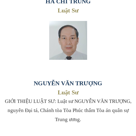
HÀ CHÍ TRUNG
Luật Sư
NGUYỄN VĂN TRƯỢNG
Luật Sư
GIỚI THIỆU LUẬT SƯ: Luật sư NGUYỄN VĂN TRƯỢNG,
nguyên Đại tá, Chánh tòa Tòa Phúc thẩm Tòa án quân sự
Trung ương.
Luật sư Công ty Luật TNHH Sao Thủ Đô.