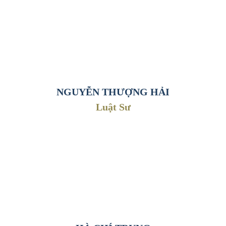
án dân sự - hôn nhân gia đình Viện kiểm sát nhân dân tối
CÁC HIỆP HỘI NGHỀ NGHIỆP:
- Thành viên của Đoàn luật sư Thành phố Hà Nội (Việt
cao.
Nam).
NGUYỄN THƯỢNG HẢI
Luật Sư